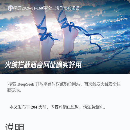
氢云
2026-01-16
0
评论
生活日常
48
阅读
火绒拦截恶意网址确实好用
搜索 DeepSeek 开放平台时误点钓鱼网站，首次触发火绒安全拦
截提示。
本文发布于 204 天前，内容可能已过时，请注意甄别。
说明