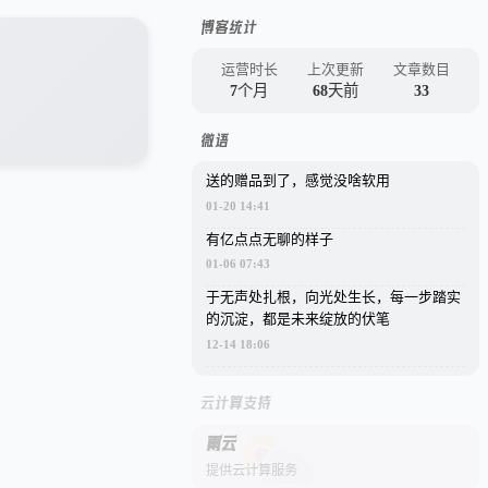
博客统计
运营时长
上次更新
文章数目
7个月
68天前
33
微语
送的赠品到了，感觉没啥软用
01-20 14:41
有亿点点无聊的样子
01-06 07:43
于无声处扎根，向光处生长，每一步踏实
的沉淀，都是未来绽放的伏笔
12-14 18:06
云计算支持
雨云
提供云计算服务