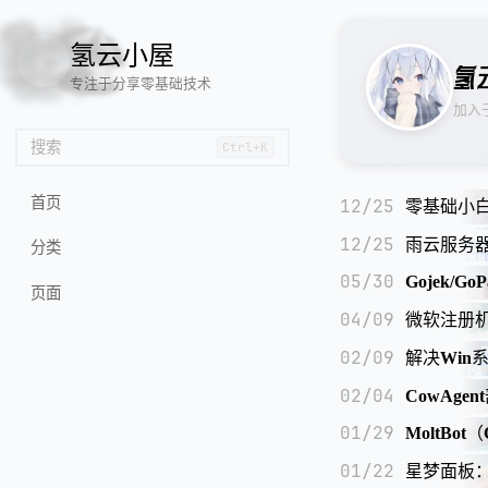
🦌
🙌
📄
🐟
🏖️
氢云小屋
氢
专注于分享零基础技术
加入
搜索
Ctrl+K
首页
12/25
零基础小
12/25
雨云服务
分类
05/30
Gojek/G
页面
04/09
微软注册
02/09
解决Win系
02/04
CowAge
01/29
MoltBo
01/22
星梦面板