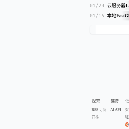
01/20
云服务器Li
01/16
本地Fas
探索
链接
RSS 订阅
AI API
架
开往
驱动