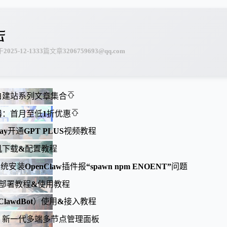
云
于
2025-12-13
33
篇文章
3206759693@qq.com
白建站系列文章集合
器：首月至低1折优惠
oPay开通GPT PLUS视频教程
机下载&配置教程
统安装OpenClaw插件报“spawn npm ENOENT”问题
nt部署教程&使用教程
t（ClawdBot）使用&接入教程
：新一代多端多节点管理面板