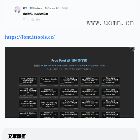
https://font.ittools.cc/
文章标签